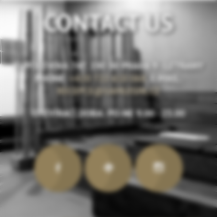
CONTACT US
TUPOLEVOVA 747,
190 00
PRAHA 9 - LETŇANY
PHONE:
+420 722 610 068
,
E-MAIL:
RECEPCE@SAMUISPA.CZ
OTEVÍRACÍ DOBA: PO-NE 9.00 - 23.00