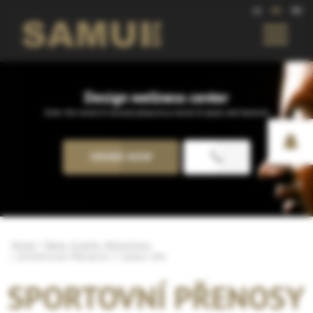
cs
en
de
Design wellness center
Enter the world of sensual pleasures,a world of peace and harmony
ORDER NOW
Home
News, Events, Attractions
SPORTOVNÍ PŘENOSY V SAMUI SPA
SPORTOVNÍ PŘENOSY